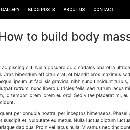
GALLERY
BLOG POSTS
ABOUT US
CONTACT
How to build body mas
adipiscing elit. Nulla posuere odio sodales pharetra ultric
 vel. Cras bibendum efficitur erat, et blandit eros maximus 
que, ipsum ut facilisis gravida, nibh nunc tincidunt turpis, n
tpat rutrum, nunc libero ultricies felis, sed rutrum lacus m
em, id tempor lorem lorem eu orci. Sed vitae placerat mi,
cidunt.
rquent per conubia nostra, per inceptos himenaeos. Phasellus 
suscipit et, vulputate eu metus. Nulla luctus dictum luctus
isque dapibus. Proin vel lacus nulla. Vivamus nec tincidunt 