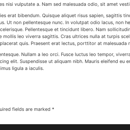
les nisi vulputate a. Nam sed malesuada odio, sit amet vesti
icies erat bibendum. Quisque aliquet risus sapien, sagittis t
lus. Ut non pellentesque nunc. In volutpat odio lacus, non 
scelerisque. Pellentesque et tincidunt libero. Nam sollicitudin
ollis leo viverra sagittis. Cras ultrices nulla at turpis scele
t placerat quis. Praesent erat lectus, porttitor at malesuada 
ntesque. Nullam a leo orci. Fusce luctus leo tempor, viverra
scing elit. Suspendisse ut aliquam nibh. Mauris eleifend e
mus ligula a iaculis.
uired fields are marked
*